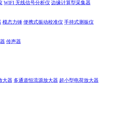
仪
WIFI 无线信号分析仪
边缘计算型采集器
器
模态力锤
便携式振动校准仪
手持式测振仪
器
传声器
放大器
多通道恒流源放大器
超小型电荷放大器