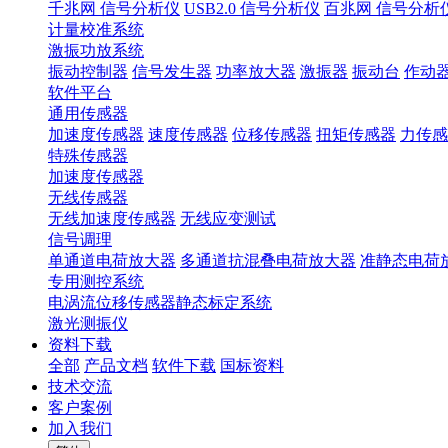
千兆网 信号分析仪
USB2.0 信号分析仪
百兆网 信号分析
计量校准系统
激振功放系统
振动控制器
信号发生器
功率放大器
激振器
振动台
作动
软件平台
通用传感器
加速度传感器
速度传感器
位移传感器
扭矩传感器
力传感
特殊传感器
加速度传感器
无线传感器
无线加速度传感器
无线应变测试
信号调理
单通道电荷放大器
多通道抗混叠电荷放大器
准静态电荷
专用测控系统
电涡流位移传感器静态标定系统
激光测振仪
资料下载
全部
产品文档
软件下载
国标资料
技术交流
客户案例
加入我们